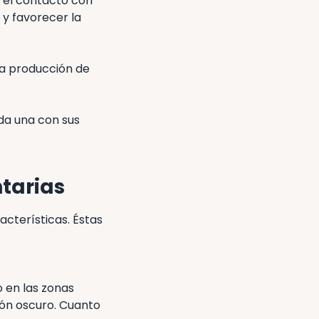
o el contacto con
 y favorecer la
la producción de
da una con sus
tarias
cterísticas. Éstas
o en las zonas
rrón oscuro. Cuanto