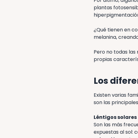
Por último, algun
plantas fotosensib
hiperpigmentació
¿Qué tienen en co
melanina, creando
Pero no todas las
propias caracterís
Los difer
Existen varias fam
son las principale
Léntigos solare
Son las más frecue
expuestas al sol: 