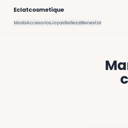
Eclatcosmetique
Moda
Accesorios
Joyas
Belleza
Bienestar
Ma
c