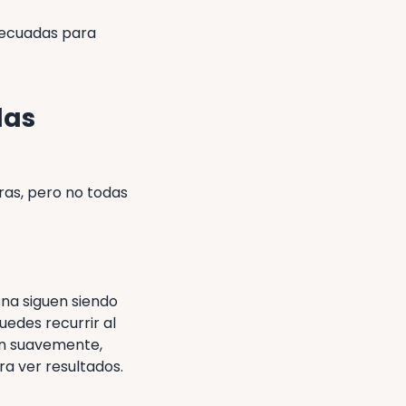
adecuadas para
las
ras, pero no todas
ona siguen siendo
uedes recurrir al
úan suavemente,
ra ver resultados.