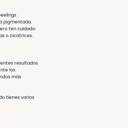
peelings
pa pigmentada.
ero ten cuidado:
s o cicatrices.
lentes resultados
nte los
gundos más
do tienes varios