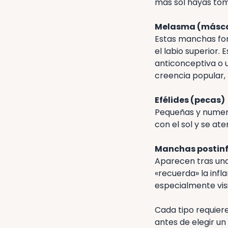
más sol hayas tom
Melasma (másca
Estas manchas form
el labio superior.
anticonceptiva o
creencia popular,
Efélides (pecas)
Pequeñas y numero
con el sol y se at
Manchas postin
Aparecen tras una
«recuerda» la inf
especialmente visi
Cada tipo requiere
antes de elegir un