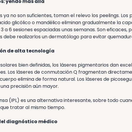
s: yendo más allá
ya no son suficientes, toman el relevo los peelings. Los 
 ácido glicólico o mandélico eliminan gradualmente la ca
 3 a 6 sesiones espaciadas unas semanas. Son eficaces, p
s debe realizarlos un dermatólogo para evitar quemadura
ión de alta tecnología
olares bien definidas, los láseres pigmentarios dan exce
iones. Los láseres de conmutación Q fragmentan directame
 cuerpo elimina de forma natural. Los láseres de picose
 una precisión aún mayor.
ensa (IPL) es una alternativa interesante, sobre todo cuan
que tratar al mismo tiempo.
del diagnóstico médico