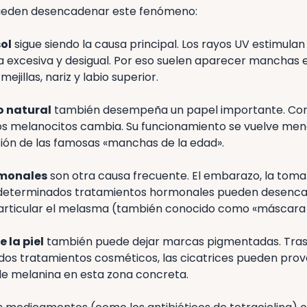
pueden desencadenar este fenómeno:
sol
sigue siendo la causa principal. Los rayos UV estimulan
 excesiva y desigual. Por eso suelen aparecer manchas 
mejillas, nariz y labio superior.
o natural
también desempeña un papel importante. Con 
s melanocitos cambia. Su funcionamiento se vuelve meno
ción de las famosas «manchas de la edad».
rmonales
son otra causa frecuente. El embarazo, la toma 
 determinados tratamientos hormonales pueden desencad
articular el melasma (también conocido como «máscara
 la piel
también puede dejar marcas pigmentadas. Tras 
dos tratamientos cosméticos, las cicatrices pueden pr
de melanina en esta zona concreta.