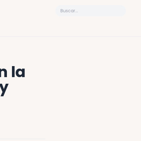
 la
 y