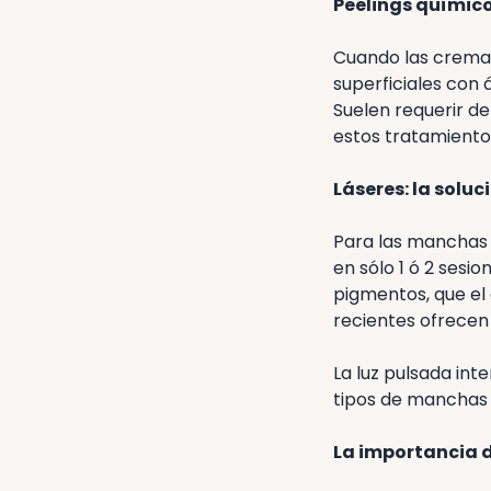
Peelings químico
Cuando las cremas 
superficiales con
Suelen requerir de
estos tratamiento
Láseres: la soluc
Para las manchas s
en sólo 1 ó 2 ses
pigmentos, que el
recientes ofrecen
La luz pulsada int
tipos de manchas 
La importancia 