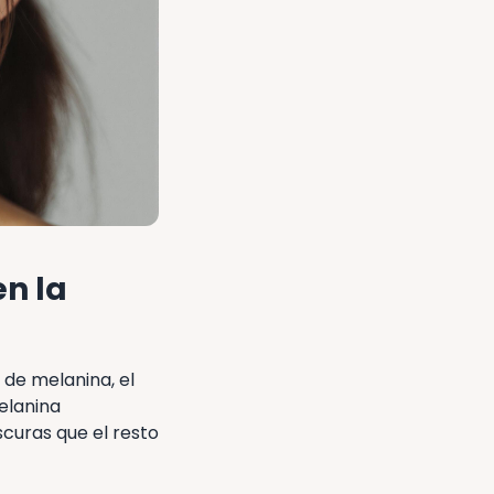
n la
 de melanina, el
elanina
curas que el resto