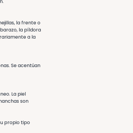
n.
illas, la frente o
barazo, la píldora
rariamente a la
onas. Se acentúan
eo. La piel
 manchas son
u propio tipo