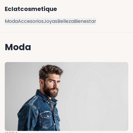
Eclatcosmetique
Moda
Accesorios
Joyas
Belleza
Bienestar
Moda