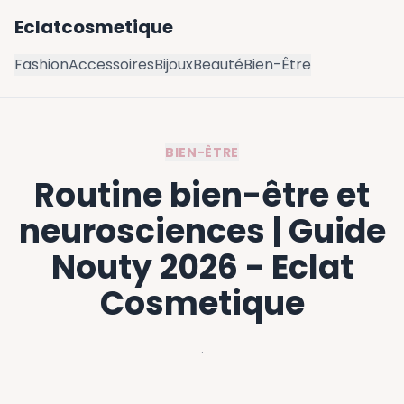
Eclatcosmetique
Fashion
Accessoires
Bijoux
Beauté
Bien-Être
BIEN-ÊTRE
Routine bien-être et
neurosciences | Guide
Nouty 2026 - Eclat
Cosmetique
·