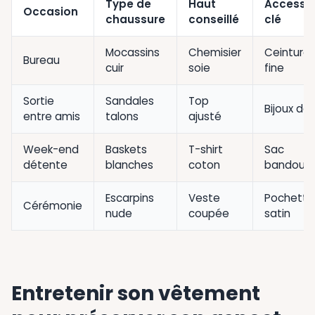
Type de
Haut
Accessoi
Occasion
chaussure
conseillé
clé
Mocassins
Chemisier
Ceinture
Bureau
cuir
soie
fine
Sortie
Sandales
Top
Bijoux do
entre amis
talons
ajusté
Week-end
Baskets
T-shirt
Sac
détente
blanches
coton
bandouli
Escarpins
Veste
Pochette
Cérémonie
nude
coupée
satin
Entretenir son vêtement