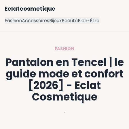
Eclatcosmetique
Fashion
Accessoires
Bijoux
Beauté
Bien-Être
FASHION
Pantalon en Tencel | le
guide mode et confort
[2026] - Eclat
Cosmetique
·