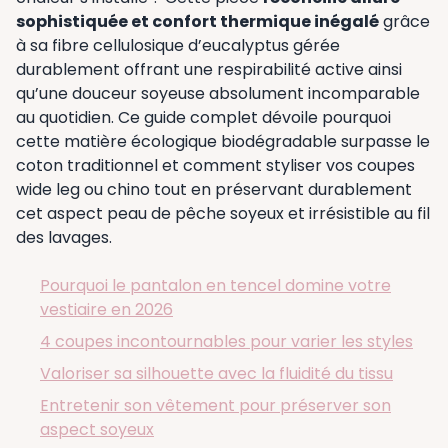
sophistiquée et confort thermique inégalé
grâce
à sa fibre cellulosique d’eucalyptus gérée
durablement offrant une respirabilité active ainsi
qu’une douceur soyeuse absolument incomparable
au quotidien. Ce guide complet dévoile pourquoi
cette matière écologique biodégradable surpasse le
coton traditionnel et comment styliser vos coupes
wide leg ou chino tout en préservant durablement
cet aspect peau de pêche soyeux et irrésistible au fil
des lavages.
Pourquoi le pantalon en tencel domine votre
vestiaire en 2026
4 coupes incontournables pour varier les styles
Valoriser sa silhouette avec la fluidité du tissu
Entretenir son vêtement pour préserver son
aspect soyeux