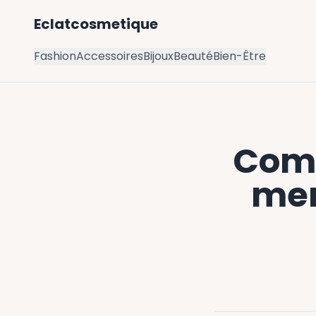
Eclatcosmetique
Fashion
Accessoires
Bijoux
Beauté
Bien-Être
Comm
men