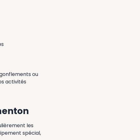
es
 gonflements ou
s activités
 menton
ulièrement les
uipement spécial,