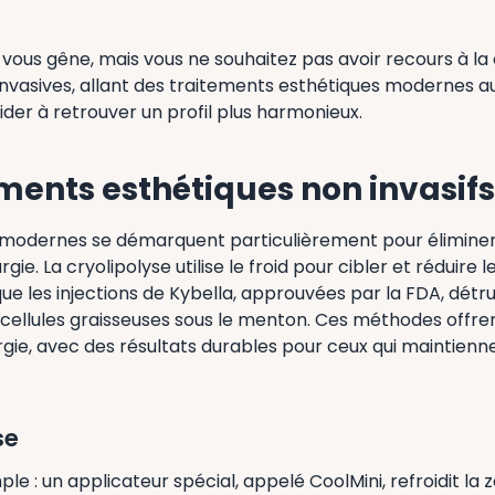
ous gêne, mais vous ne souhaitez pas avoir recours à la ch
invasives, allant des traitements esthétiques modernes a
aider à retrouver un profil plus harmonieux.
ements esthétiques non invasifs
modernes se démarquent particulièrement pour éliminer
ie. La cryolipolyse utilise le froid pour cibler et réduire l
 que les injections de Kybella, approuvées par la FDA, détr
 cellules graisseuses sous le menton. Ces méthodes offre
urgie, avec des résultats durables pour ceux qui maintienn
se
mple : un applicateur spécial, appelé CoolMini, refroidit l