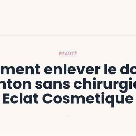
BEAUTÉ
ent enlever le d
ton sans chirurgie
Eclat Cosmetique
·