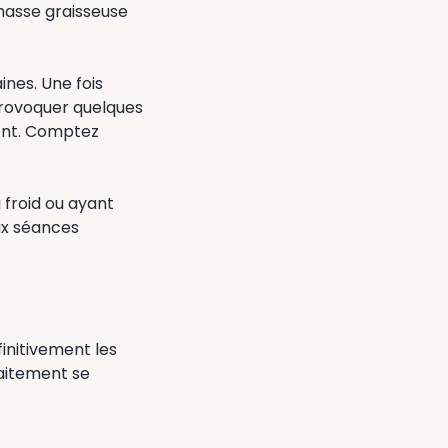
masse graisseuse
ines. Une fois
 provoquer quelques
ent. Comptez
 froid ou ayant
ux séances
initivement les
raitement se