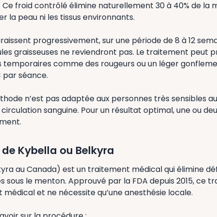
 Ce froid contrôlé élimine naturellement 30 à 40% de la 
r la peau ni les tissus environnants.
raissent progressivement, sur une période de 8 à 12 sema
lules graisseuses ne reviendront pas. Le traitement peut
es temporaires comme des rougeurs ou un léger gonflem
 par séance.
éthode n’est pas adaptée aux personnes très sensibles au
irculation sanguine. Pour un résultat optimal, une ou de
ement.
s de Kybella ou Belkyra
kyra au Canada) est un traitement médical qui élimine déf
es sous le menton. Approuvé par la FDA depuis 2015, ce t
 médical et ne nécessite qu’une anesthésie locale.
savoir sur la procédure :