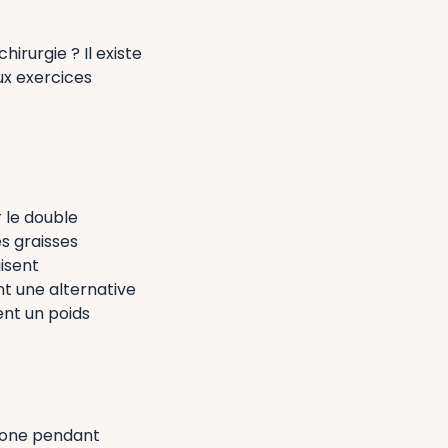
irurgie ? Il existe
ux exercices
 le double
es graisses
uisent
nt une alternative
ent un poids
a zone pendant