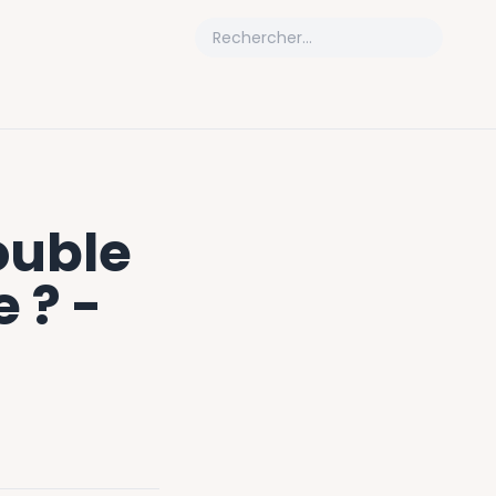
ouble
 ? -