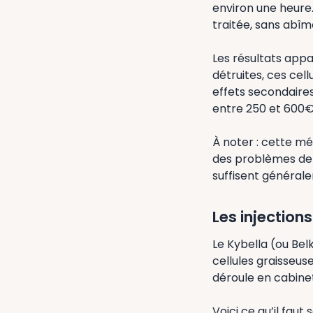
environ une heure.
traitée, sans abîme
Les résultats appa
détruites, ces cel
effets secondair
entre 250 et 600€
À noter : cette m
des problèmes de c
suffisent général
Les injection
Le Kybella (ou Bel
cellules graisseus
déroule en cabinet
Voici ce qu’il faut 